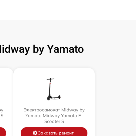
idway by Yamato
by
Электросамокат Midway by
ES
Yamato Midway Yamato E-
Scooter S
Заказать ремонт