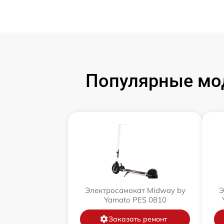
Популярные мод
Электросамокат Midway by
Э
Yamato PES 0810
Заказать ремонт