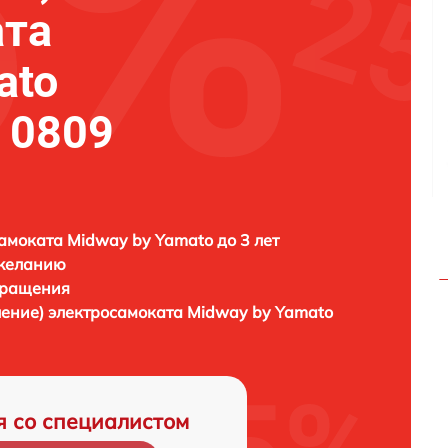
ата
ato
 0809
амоката Midway by Yamato до 3 лет
 желанию
бращения
ление) электросамоката
Midway by Yamato
я со специалистом