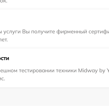
ок.
ы услуги Вы получите фирменный сертифи
ет.
сти
пешном тестировании техники Midway by 
с.