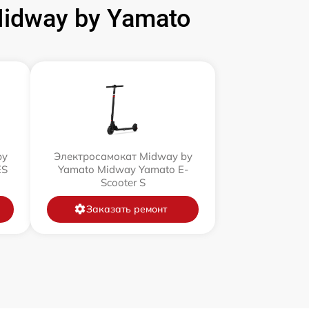
idway by Yamato
by
Электросамокат Midway by
ES
Yamato Midway Yamato E-
Scooter S
Заказать ремонт