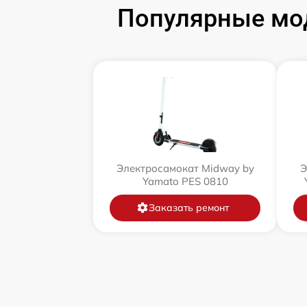
Популярные мод
Электросамокат Midway by
Э
Yamato PES 0810
Заказать ремонт