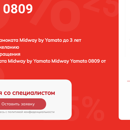
 0809
амоката Midway by Yamato до 3 лет
 желанию
бращения
ата
Midway by Yamato Midway Yamato 0809 от
я со специалистом
Оставить заявку
есь c
политикой конфиденциальности