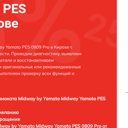
 PES
ове
y Yamato PES 0809 Pro в Кирове с
сти. Проводим диагностику, выявляем
етали и восстанавливаем
ем оригинальные или рекомендованные
выполняем проверку всех функций и
амоката Midway by Yamato Midway Yamato PES
 желанию
бращения
dway by Yamato Midway Yamato PES 0809 Pro от