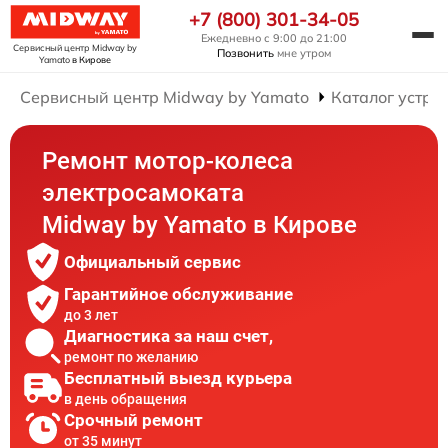
+7 (800) 301-34-05
Ежедневно с 9:00 до 21:00
Сервисный центр Midway by
Позвонить
мне утром
Yamato
в Кирове
Сервисный центр Midway by Yamato
Каталог устро
Ремонт мотор-колеса
электросамоката
Midway by Yamato в Кирове
Официальный сервис
Гарантийное обслуживание
до 3 лет
Диагностика за наш счет,
ремонт по желанию
Бесплатный выезд курьера
в день обращения
Срочный ремонт
от 35 минут