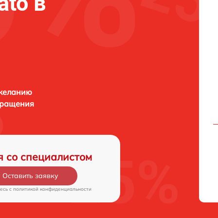
ato в
 желанию
бращения
я со специалистом
Оставить заявку
есь c
политикой конфиденциальности