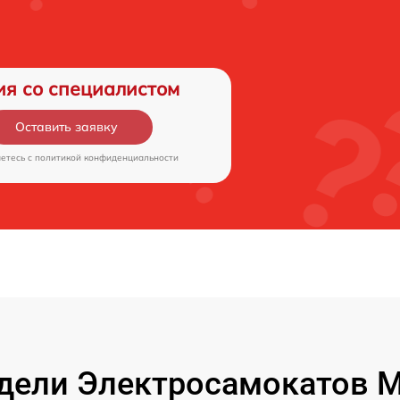
ия со специалистом
Оставить заявку
аетесь c
политикой конфиденциальности
ели Электросамокатов M